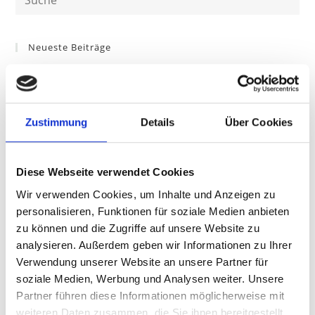
Neueste Beiträge
Sociosqu ad litora torquent
Praesent libro se cursus ante
Zustimmung
Details
Über Cookies
Vestibulum sapin prin quam
Metus vitae pharetra auctor
Diese Webseite verwendet Cookies
Interdum magna augue eget
Wir verwenden Cookies, um Inhalte und Anzeigen zu
personalisieren, Funktionen für soziale Medien anbieten
Neueste Kommentare
zu können und die Zugriffe auf unsere Website zu
analysieren. Außerdem geben wir Informationen zu Ihrer
Verwendung unserer Website an unsere Partner für
Archive
soziale Medien, Werbung und Analysen weiter. Unsere
Mai 2016
Partner führen diese Informationen möglicherweise mit
weiteren Daten zusammen, die Sie ihnen bereitgestellt