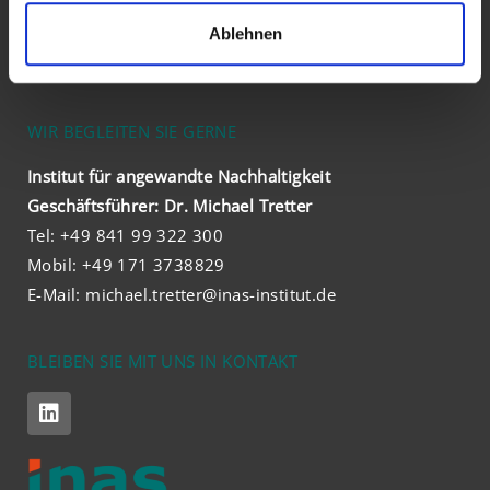
Institut für angewandte Nachhaltigkeit
a
Gumppenbergstr. 7
Ablehnen
h
85057 Ingolstadt
l
WIR BEGLEITEN SIE GERNE
Institut für angewandte Nachhaltigkeit
Geschäftsführer: Dr. Michael Tretter
Tel: +49 841 99 322 300
Mobil: +49 171 3738829
E-Mail:
michael.tretter@inas-institut.de
BLEIBEN SIE MIT UNS IN KONTAKT