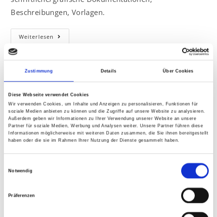
Beschreibungen, Vorlagen.
Weiterlesen
Zustimmung
Details
Über Cookies
Diese Webseite verwendet Cookies
Wir verwenden Cookies, um Inhalte und Anzeigen zu personalisieren, Funktionen für
soziale Medien anbieten zu können und die Zugriffe auf unsere Website zu analysieren.
Außerdem geben wir Informationen zu Ihrer Verwendung unserer Website an unsere
Neueste Beiträge
Partner für soziale Medien, Werbung und Analysen weiter. Unsere Partner führen diese
Informationen möglicherweise mit weiteren Daten zusammen, die Sie ihnen bereitgestellt
haben oder die sie im Rahmen Ihrer Nutzung der Dienste gesammelt haben.
Sociosqu ad litora torquent
Praesent libro se cursus ante
E
Notwendig
i
Vestibulum sapin prin quam
n
Metus vitae pharetra auctor
Präferenzen
w
i
Interdum magna augue eget