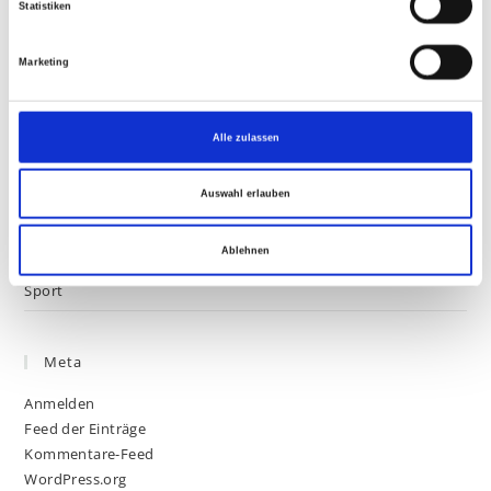
Statistiken
l
l
Neueste Kommentare
Marketing
i
g
Archive
u
Alle zulassen
n
Mai 2016
g
Auswahl erlauben
s
a
Kategorien
u
Ablehnen
s
Sport
w
a
h
Meta
l
Anmelden
Feed der Einträge
Kommentare-Feed
WordPress.org